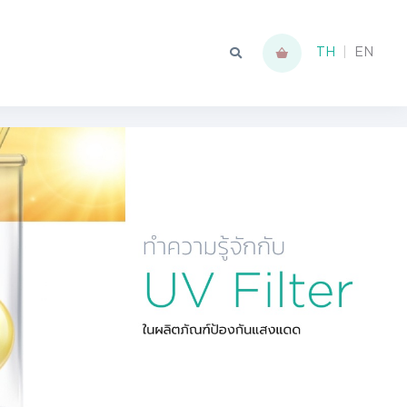
TH
|
EN