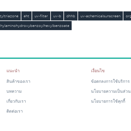
tyltriazone
eht
uv-filter
uv-b
dhhb
uv-achemicalsunscreen
or
thylaminohydroxybenzoylhexylbenzoate
แนะนำ
เงื่อนไข
สินค้าของเรา
ข้อตกลงการใช้บริการ
บทความ
นโยบายความเป็นส่วน
เกี่ยวกับเรา
นโยบายการใช้คุกกี้
ติดต่อเรา