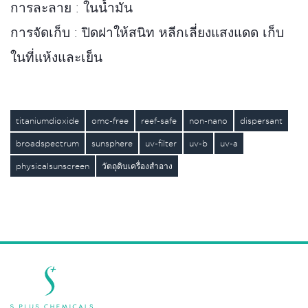
การละลาย : ในน้ำมัน
การจัดเก็บ : ปิดฝาให้สนิท หลีกเลี่ยงแสงแดด เก็บ
ในที่แห้งและเย็น
titaniumdioxide
omc-free
reef-safe
non-nano
dispersant
broadspectrum
sunsphere
uv-filter
uv-b
uv-a
physicalsunscreen
วัตถุดิบเครื่องสำอาง