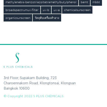
methylenebis-benzotriazoltetramethylbutylphenol
bemt
mbbt
broadspectrumuv-filter
uv-b
uv-a
chemicalsunscreen
organicsunscreen
วัตถุดิบเครื่องสำอาง
3rd Floor, Supakarn Building, 723
Charoennakorn Road, Klongtonsai, Klongsan
Bangkok 10600
© Copyright 2022 S PLUS CHEMICALS.