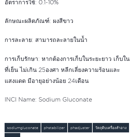
อัตราการใช้:
0.1-10%
ลักษณะผลิตภัณฑ์
: ผงสีขาว
การละลาย: สามารถละลายในน้ำ
การเก็บรักษา: หากต้องการเก็บในระยะยาว เก็บใน
ที่เย็น ไม่เกิน
25
องศา หลีกเลี่ยงความร้อนและ
แสงแดด มีอายุอย่างน้อย
24
เดือน
INCI Name: Sodium Gluconate
sodiumgluconate
phstabilizer
phadjuster
วัตถุดิบเครื่องสำอาง