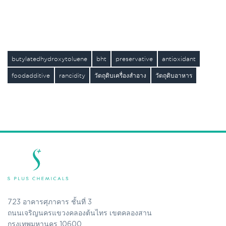
butylatedhydroxytoluene
bht
preservative
antioxidant
foodadditive
rancidity
วัตถุดิบเครื่องสำอาง
วัตถุดิบอาหาร
723 อาคารศุภาคาร ชั้นที่ 3
ถนนเจริญนครแขวงคลองต้นไทร เขตคลองสาน
กรุงเทพมหานคร 10600