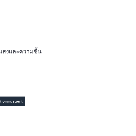
งแสงและความชื้น
itioningagent