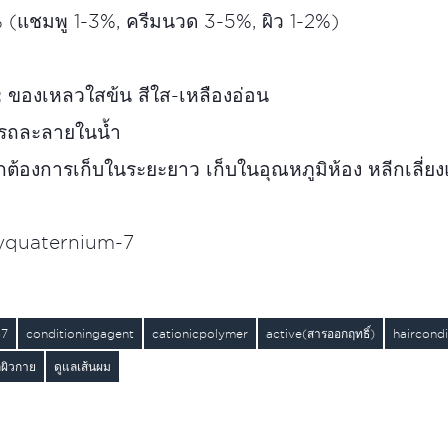
 (แชมพู 1-3%, ครีมนวด 3-5%, ผิว 1-2%)
:
ของเหลวใสข้น สีใส-เหลืองอ่อน
ถละลายในน้ำ
ต้องการเก็บในระยะยาว เก็บในอุณหภูมิห้อง หลีกเลี่ย
yquaternium-7
-7
conditioningagent
cationicpolymer
active(สารออกฤทธิ์)
haircond
ลผิวกาย
ดูแลเส้นผม